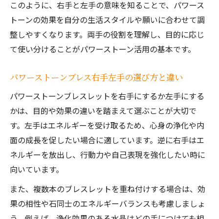
このように、右手と左手の意味を知ることで、パワース
方
トーンの効果を自分の生活スタイルや願いに合わせて調
パワーストーンブレスを長持ちさせるコツ
整しやすくなります。両手の役割を理解し、目的に応じ
紹介
て使い分けることがパワーストーン活用の基本です。
ブレスレットで運気を上げる実践ポイント
パワーストーンブレスで運気アップを目指
パワーストーンブレス右手左手の選び方と違い
す方法
パワーストーンブレスレットを右手にするか左手にする
運気別パワーストーンブレス活用のコツと
かは、目的や効果の違いを踏まえて選ぶことが大切で
体験談
す。左手はエネルギーを受け取るため、心身の浄化や内
パワーストーンブレス神社参拝で運気向上
面の成長を促したい場合に適しています。逆に右手はエ
の秘訣
ネルギーを放出し、行動力や自己表現を強化したい時に
日常で取り入れるパワーストーンブレス運
向いています。
気術
また、複数本のブレスレットを重ね付けする場合は、効
パワーストーンブレスで幸運を引き寄せる
果の相性や石同士のエネルギーバランスも考慮しましょ
実践法
う。例えば、浄化効果のある水晶はどの手につけても相