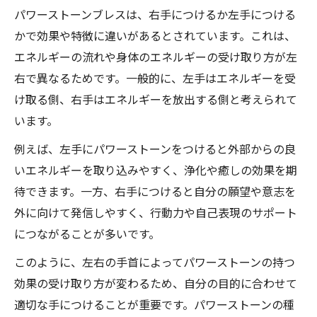
願いごとに最適なパワーストーンの選び方
パワーストーンブレスは、右手につけるか左手につける
パワーストーンブレスで叶える目的別活用
かで効果や特徴に違いがあるとされています。これは、
方法
エネルギーの流れや身体のエネルギーの受け取り方が左
金運や恋愛運に合うパワーストーンブレス
右で異なるためです。一般的に、左手はエネルギーを受
選択術
け取る側、右手はエネルギーを放出する側と考えられて
パワーストーンブレス効果を最大化する選
います。
び方
例えば、左手にパワーストーンをつけると外部からの良
願い別パワーストーンブレス選びのポイン
いエネルギーを取り込みやすく、浄化や癒しの効果を期
ト集
待できます。一方、右手につけると自分の願望や意志を
重ね付けは大丈夫？ブレス活用Q＆A
外に向けて発信しやすく、行動力や自己表現のサポート
につながることが多いです。
パワーストーンブレス重ね付けの効果と注
意点
このように、左右の手首によってパワーストーンの持つ
複数本のパワーストーンブレスを身につけ
効果の受け取り方が変わるため、自分の目的に合わせて
るコツ
適切な手につけることが重要です。パワーストーンの種