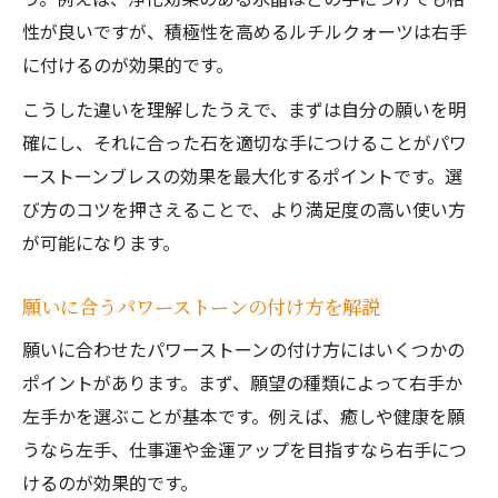
日常使いに適したパワーストーンの選び方
性が良いですが、積極性を高めるルチルクォーツは右手
日常で使いやすいパワーストーンブレスの
に付けるのが効果的です。
選択法
こうした違いを理解したうえで、まずは自分の願いを明
パワーストーンブレス手作りで個性を楽し
確にし、それに合った石を適切な手につけることがパワ
む方法
ーストーンブレスの効果を最大化するポイントです。選
パワーストーンブレスがダサいと感じない
び方のコツを押さえることで、より満足度の高い使い方
工夫
が可能になります。
パワーストーンブレスレットの本物選びの
極意
願いに合うパワーストーンの付け方を解説
日常生活に馴染むパワーストーンブレスの
願いに合わせたパワーストーンの付け方にはいくつかの
提案
ポイントがあります。まず、願望の種類によって右手か
左手かを選ぶことが基本です。例えば、癒しや健康を願
うなら左手、仕事運や金運アップを目指すなら右手につ
けるのが効果的です。