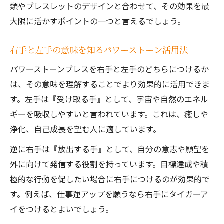
パワーストーンの相性と重ね付けのポイン
類やブレスレットのデザインと合わせて、その効果を最
ト
大限に活かすポイントの一つと言えるでしょう。
パワーストーンブレス重ね付けで運気アッ
右手と左手の意味を知るパワーストーン活用法
プ可能？
パワーストーンブレスを右手と左手のどちらにつけるか
効果を損なわないパワーストーン重ね付け
は、その意味を理解することでより効果的に活用できま
方法
す。左手は『受け取る手』として、宇宙や自然のエネル
パワーストーンの効果と付け方徹底解説
ギーを吸収しやすいと言われています。これは、癒しや
パワーストーンブレス効果を引き出す付け
浄化、自己成長を望む人に適しています。
方の基本
逆に右手は『放出する手』として、自分の意志や願望を
パワーストーンの本物を見分けるポイント
外に向けて発信する役割を持っています。目標達成や積
と注意点
極的な行動を促したい場合に右手につけるのが効果的で
パワーストーンブレスの効果的な使い方実
す。例えば、仕事運アップを願うなら右手にタイガーア
例解説
イをつけるとよいでしょう。
効果が高まるパワーストーンブレスの付け