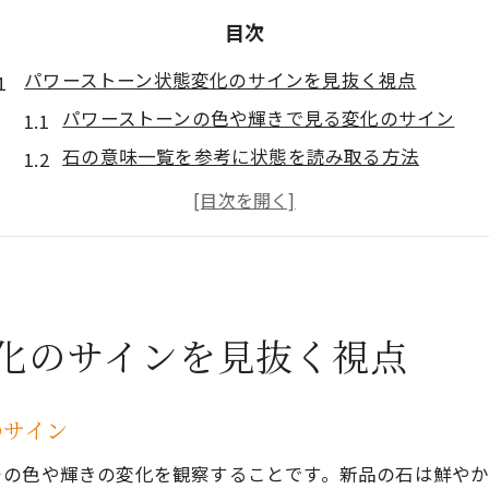
目次
パワーストーン状態変化のサインを見抜く視点
パワーストーンの色や輝きで見る変化のサイン
石の意味一覧を参考に状態を読み取る方法
疲れたパワーストーンの特徴的な兆候とは
天然石の種類ごとに異なる効果や変化の傾向
パワーストーン効果一覧から見極め方を学ぶ
石のエネルギー状態に気付く感覚チェック術
化のサインを見抜く視点
パワーストーンを手に取った時の感覚変化を観察
石の波動を感じ取るための簡単なセルフチェック
パワーストーンの意味を意識した感覚の確かめ方
のサイン
エネルギーの疲れを見極める触感と温度の違い
その色や輝きの変化を観察することです。新品の石は鮮や