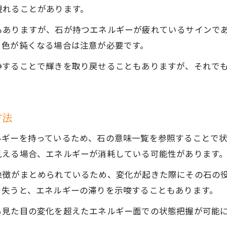
石と同調する瞬間に感じるしっくり感の正体
現れることがあります。
見た目以外でわかるパワーストーンの疲れ
もありますが、石が持つエネルギーが疲れているサインで
パワーストーンの疲れは手触りや重さでも判断可
ク色が鈍くなる場合は注意が必要です。
色や輝き以外のエネルギー変化の感じ方を知る
浄することで輝きを取り戻せることもありますが、それで
パワーストーンが発する波動の違和感に注目
意味一覧表と照らし合わせた疲労サインの確認
疲れた石に見られるエネルギーの鈍りとは
方法
好転反応と体調変化の感じ方を解説
ルギーを持っているため、石の意味一覧を参照することで
パワーストーンによる好転反応の具体的な症状
見える場合、エネルギーが消耗している可能性があります
体調や気分の変化から石の状態を読み解く方法
象徴がまとめられているため、変化が起きた際にその石の
パワーストーンの意味と好転反応を正しく理解
を失うと、エネルギーの滞りを示唆することもあります。
石のエネルギーがもたらす一時的な不調の特徴
る見た目の変化を超えたエネルギー面での状態把握が可能
パワーストーンの効果が表れる期間の目安