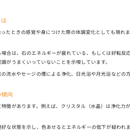
同調しやすい石との関係性を深めるコツ
パワーストーンと同調するための習慣と工夫
とは
石の意味を意識したコミュニケーションの取り方
触ったときの感覚や身につけた際の体調変化としても現れ
パワーストーンの波動と心地よい距離感を保つ方
同調が進むと感じられる体感の変化を解説
る場合は、石のエネルギーが疲れている、もしくは好転反
パワーストーンと長く付き合うための心得
同調がうまくいっていないことを示唆しています。
パワーストーン状態判断の新しい目安
然の流水やセージの煙による浄化、日光浴や月光浴などの
パワーストーンの状態を定期的に見直す習慣づく
意味一覧で見る石ごとの状態チェックポイント
の傾向
効果が続くパワーストーンの特徴的サインとは
に特徴があります。例えば、クリスタル（水晶）は浄化力
天然石の種類別エネルギー維持のコツを紹介
幸運を呼ぶパワーストーンの新しい基準を考える
良好な状態を示し、色あせるとエネルギーの低下が疑われ