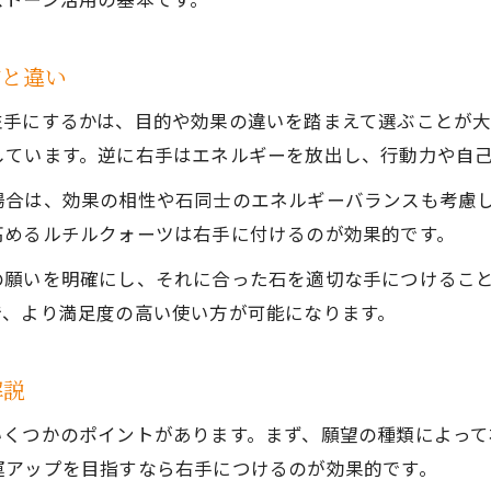
ブレスレットで運気を上げる実践ポイント
パワーストーンブレスで運気アップを目指す方法
方と違い
運気別パワーストーンブレス活用のコツと体験談
左手にするかは、目的や効果の違いを踏まえて選ぶことが
パワーストーンブレス神社参拝で運気向上の秘訣
しています。逆に右手はエネルギーを放出し、行動力や自
日常で取り入れるパワーストーンブレス運気術
場合は、効果の相性や石同士のエネルギーバランスも考慮
パワーストーンブレスで幸運を引き寄せる実践法
高めるルチルクォーツは右手に付けるのが効果的です。
日常使いに適したパワーストーンの選び方
の願いを明確にし、それに合った石を適切な手につけるこ
日常で使いやすいパワーストーンブレスの選択法
で、より満足度の高い使い方が可能になります。
パワーストーンブレス手作りで個性を楽しむ方法
パワーストーンブレスがダサいと感じない工夫
解説
パワーストーンブレスレットの本物選びの極意
いくつかのポイントがあります。まず、願望の種類によって
日常生活に馴染むパワーストーンブレスの提案
運アップを目指すなら右手につけるのが効果的です。