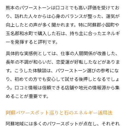
変化
熊本のパワーストーンは口コミでも高い評価を受けてお
日常で実践できるパワーストーン浄化方法
り、訪れた人々からは心身のバランスが整った、運気が
神社巡りとパワーストーンで心身をリフレ
向上したとの声が多く聞かれます。特に阿蘇郡小国町や
ッシュ
玉名郡和水町で購入した石は、持ち主に合ったエネルギ
小国町と和水町で学ぶパワーストーン選び
ーを発揮すると評判です。
小国町の自然で磨かれたパワーストーンの
具体的な実感例としては、仕事の人間関係が改善した、
特徴
長年の不調が和らいだ、恋愛運が好転したなどがありま
和水町で体感する天然石の魅力と選び方の
す。こうした体験談は、パワーストーン選びの参考にな
コツ
り、初めての方でも安心して試せる後押しとなるでしょ
近くのお店で評判のパワーストーンを探す
う。口コミ情報は信頼できる店舗や地元の情報源から集
方法
めることが重要です。
アクセサリー選びとパワーストーンの効果
阿蘇パワースポット巡りと石のエネルギー活用法
的な使い方
口コミで話題のパワーストーン体験談をチ
阿蘇地域には多くのパワースポットが点在し、それぞれ