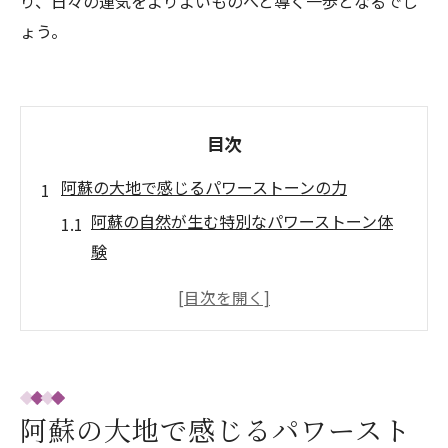
り、日々の運気をよりよいものへと導く一歩となるでし
ょう。
目次
阿蘇の大地で感じるパワーストーンの力
阿蘇の自然が生む特別なパワーストーン体
験
熊本の大地で育まれる天然石の魅力と選び
方
口コミで話題のパワーストーン効果と実感
例
阿蘇パワースポット巡りと石のエネルギー
阿蘇の大地で感じるパワースト
活用法