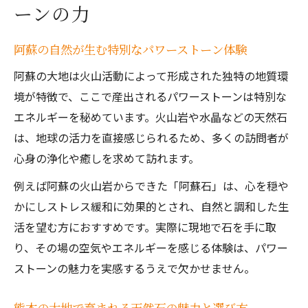
ーンの力
人気の神社とパワーストーンのつながりを
探る
阿蘇の自然が生む特別なパワーストーン体験
心身に響く天然エネルギー体験のすすめ
阿蘇の大地は火山活動によって形成された独特の地質環
天然エネルギーを感じるパワーストーンの
境が特徴で、ここで産出されるパワーストーンは特別な
選び方
エネルギーを秘めています。火山岩や水晶などの天然石
浄化やエネルギー補給に役立つパワースト
は、地球の活力を直接感じられるため、多くの訪問者が
ーン活用術
心身の浄化や癒しを求めて訪れます。
熊本のパワーストーンアクセサリーで心身を
例えば阿蘇の火山岩からできた「阿蘇石」は、心を穏や
整える
かにしストレス緩和に効果的とされ、自然と調和した生
右腕と左腕パワーストーン着用の違いと体
活を望む方におすすめです。実際に現地で石を手に取
感効果
り、その場の空気やエネルギーを感じる体験は、パワー
天然石アクセサリーを日常で楽しむ方法
ストーンの魅力を実感するうえで欠かせません。
熊本で話題のパワーストーン活用術
熊本の大地で育まれる天然石の魅力と選び方