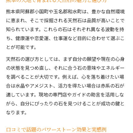
熊本の口コミで人気のパワーストーン活用
術
熊本県阿蘇郡小国町や玉名郡和水町は、豊かな自然環境
パワーストーンを使った運気アップの実践
に恵まれ、そこで採掘される天然石は品質が高いことで
法
知られています。これらの石はそれぞれ異なる波動を持
ち、健康運や恋愛運、仕事運など目的に合わせて選ぶこ
天然石占いとパワーストーンの相性を知る
とが可能です。
コツ
お気に入りのアクセサリーで日常に彩りを
天然石の選び方としては、まず自分の願望や現在の心身
の状態を見つめ直し、それに合う石の意味やエネルギー
評判の良い店で学ぶパワーストーンの選び
を調べることが大切です。例えば、心を落ち着けたい場
方
合は水晶やアメジスト、活力を得たい場合は赤系の石が
自然に触れながら運気アップを目指す方法
適しています。現地の専門店やガイドの助言を活用しな
パワーストーンと自然で運気を高める習慣
がら、自分にぴったりの石を見つけることが成功の鍵と
阿蘇のパワースポットで感じる石の力と体
なります。
験談
熊本の天然石採掘体験がもたらす気づきと
口コミで話題のパワーストーン効果と実感例