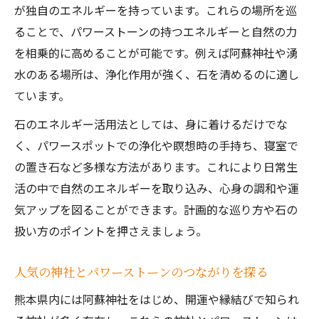
ェック
が独自のエネルギーを持っています。これらの場所を巡
ることで、パワーストーンの持つエネルギーと自然の力
自身に合うパワーストーンを見つける旅路
を相乗的に高めることが可能です。例えば阿蘇神社や湧
自分に合うパワーストーンを見つけるため
水のある場所は、浄化作用が強く、石を清めるのに適し
のポイント
ています。
口コミや評判を活用した理想の石選びのコ
ツ
石のエネルギー活用法としては、身に着けるだけでな
く、パワースポットでの浄化や瞑想時の手持ち、寝室で
占いや体験談から学ぶパワーストーンの選
の置き石など多様な方法があります。これにより日常生
択方法
活の中で自然のエネルギーを取り込み、心身の調和や運
熊本の天然石アクセサリーで実感する運気
気アップを図ることができます。計画的な巡り方や石の
アップ
扱い方のポイントを押さえましょう。
パワーストーンの効果を最大化する活用ア
イデア
人気の神社とパワーストーンのつながりを探る
熊本県内には阿蘇神社をはじめ、開運や縁結びで知られ