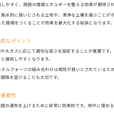
パワーストーンの効果を引き出す埋設準備と環境選び
和しやすく、周囲の環境エネルギーを整える効果が期待さ
地鎮水晶や翡翠の配置相性を見極めたい方に
、風水的に良いとされる土地や、清浄な土壌を選ぶことが
パワーストーン同士の相性と地中配置のポイント
した環境をつくることが効果を最大化する秘訣となります
地鎮水晶と翡翠の相性を意識した配置術
糸魚川翡翠と相性の良い石を活かした配置法
果的なポイント
翡翠とルチルクォーツの組み合わせ効果とは
や大きさに応じて適切な深さを設定することが重要です。一
パワーストーンの相性が地中配置に与える影響
ーと調和しやすくなります。
パワーストーン埋設時の注意点と失敗例を徹底解説
ルチルクォーツの組み合わせは相性が良いとされているた
パワーストーン埋設時に避けるべき場所と注意点
に間隔を空けることも大切です。
水晶を埋める際に起こりやすい失敗例とは
パワーストーンを置いてはいけない場所の判断基準
の重要性
埋設時に起こるパワーストーンのトラブル事例
周囲の運気を上げるために非常に効果的です。地中に埋め
パワーストーンの効果を損なう埋め方を防ぐ方法