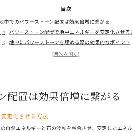
目次
地中でのパワーストーン配置は効果倍増に繋がる
パワーストーン配置で地中エネルギーを安定化させる
地中にパワーストーンを埋める際の効果的なポイント
パワーストーンの地中配置と波動強化の重要性
水晶や翡翠の地中配置が運気に与える影響とは
パワーストーンを地中に配置する際の浄化手順
浄化や運気アップへ導く埋め方の秘訣とは
ン配置は効果倍増に繋がる
パワーストーンを浄化し運気を高める埋め方のコツ
地中へのパワーストーン埋設で浄化を最大化する方法
運気アップに効くパワーストーン埋め方と注意点
を安定化させる方法
水晶や地鎮水晶で運気アップする埋設の秘訣
中の自然エネルギーと石の波動を融合させ、安定したエネ