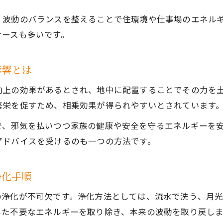
埋めた後に最強エネルギーを持続させる手順
、波動のバランスを整えることで住環境や仕事場のエネル
パワーストーンのエネルギー維持に必要なメンテナン
ケースも多いです。
埋めたパワーストーンを長持ちさせる浄化方法
パワーストーン放置による影響と定期ケアの重要性
影響とは
エネルギーを保つパワーストーンのリセット手順
向上の効果があるとされ、地中に配置することでその力を
最強パワーストーンを維持する地中での工夫
繁栄を促すため、相乗効果が得られやすいとされています
パワーストーンの波動を最大化する地中活用術
で、邪気を払いつつ家族の健康や安全を守るエネルギーを
パワーストーン波動強化のための地中配置テクニック
アドバイスを受けるのも一つの方法です。
地中でのパワーストーン活用がもたらす効果とは
最強エネルギーを引き出すパワーストーン地中法
浄化手順
パワーストーンの波動を高める配置ポイント
の浄化が不可欠です。浄化方法としては、流水で洗う、月
地鎮水晶や翡翠で作る理想のエネルギー環境
した不要なエネルギーを取り除き、本来の波動を取り戻しま