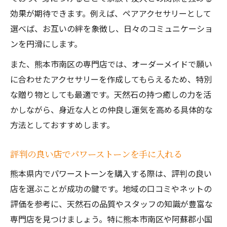
口コミで広がる阿蘇のパワーストーン活用
効果が期待できます。例えば、ペアアクセサリーとして
術
選べば、お互いの絆を象徴し、日々のコミュニケーショ
パワーストーンアクセサリーの選び方とコ
ンを円滑にします。
ツ
また、熊本市南区の専門店では、オーダーメイドで願い
口コミから選ぶ熊本パワーストーン活用法
に合わせたアクセサリーを作成してもらえるため、特別
口コミで人気のパワーストーン体験スポッ
な贈り物としても最適です。天然石の持つ癒しの力を活
ト
かしながら、身近な人との仲良し運気を高める具体的な
評判の良い店で選ぶパワーストーンの特徴
方法としておすすめします。
パワーストーン口コミに学ぶ運気アップの
秘訣
評判の良い店でパワーストーンを手に入れる
熊本天燃石占いで自分に合う石を見つける
熊本県内でパワーストーンを購入する際は、評判の良い
口コミ情報で失敗しないパワーストーン選
店を選ぶことが成功の鍵です。地域の口コミやネットの
び
評価を参考に、天然石の品質やスタッフの知識が豊富な
専門店を見つけましょう。特に熊本市南区や阿蘇郡小国