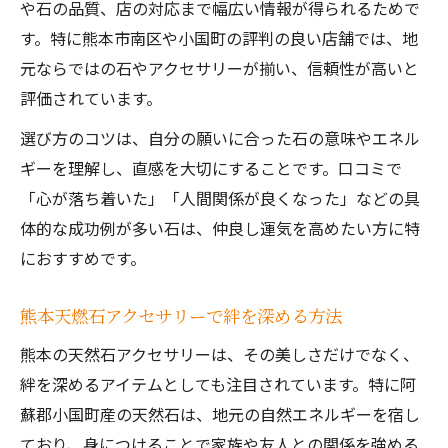
や石の品質、店の対応まで幅広い情報が得られるためで
体験
す。特に熊本市南区や小国町の評判の良い店舗では、地
熊本の特産品と天然石で運気アップ実感
元ならではの石やアクセサリーが揃い、信頼性が高いと
熊本の特産品とパワーストーンの相乗効果
評価されています。
小国町で人気のパワーストーン活用法紹介
選び方のコツは、自分の願いに合った石の意味やエネル
天然石アクセサリーで毎日運気アップ体験
ギーを理解し、直感を大切にすることです。口コミで
口コミで話題の運気アップ特産品と石の選
「心が落ち着いた」「人間関係が良くなった」などの具
び方
体的な成功例が多い石は、仲良し運気を高めたい方に特
熊本の特産品とパワーストーンの楽しみ方
におすすめです。
阿蘇の石とパワーストーン活用術を紹介
熊本天燃石アクセサリーで絆を深める方法
阿蘇パワースポット石の魅力と活用法解説
熊本の天然石アクセサリーは、その美しさだけでなく、
パワーストーンで日常に癒しを取り入れる
絆を深めるアイテムとしても注目されています。特に阿
方法
蘇郡小国町産の天然石は、地元の自然エネルギーを宿し
熊本の天然石採掘体験で特別な石と出会う
ており、身につけることで家族や友人との関係を強める