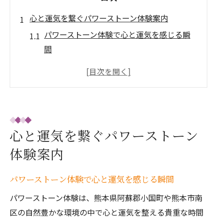
心と運気を繋ぐパワーストーン体験案内
パワーストーン体験で心と運気を感じる瞬
間
口コミで話題のパワーストーン選びのコツ
熊本天燃石アクセサリーで絆を深める方法
評判の良い店でパワーストーンを手に入れ
る
パワーストーンで運気アップを実感する秘
心と運気を繋ぐパワーストーン
訣
体験案内
熊本の自然とパワーストーンで絆深まる旅
熊本の大自然でパワーストーンを探す楽し
パワーストーン体験で心と運気を感じる瞬間
み
パワーストーン体験は、熊本県阿蘇郡小国町や熊本市南
阿蘇パワースポット石を巡る癒しの旅プラ
区の自然豊かな環境の中で心と運気を整える貴重な時間