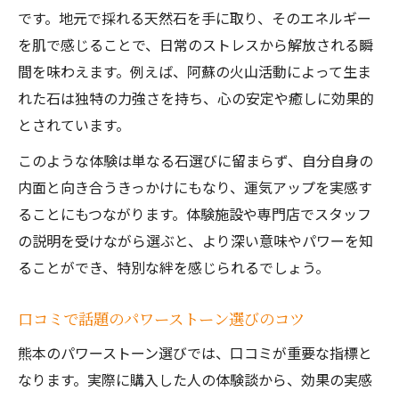
ン
です。地元で採れる天然石を手に取り、そのエネルギー
熊本天燃石採掘体験で学ぶ開運のヒント
を肌で感じることで、日常のストレスから解放される瞬
パワーストーンアクセサリーで仲良し運気向
間を味わえます。例えば、阿蘇の火山活動によって生ま
上
れた石は独特の力強さを持ち、心の安定や癒しに効果的
とされています。
地元口コミで選ぶパワーストーン旅の醍醐
味
このような体験は単なる石選びに留まらず、自分自身の
開運願うなら地元発のパワーストーンへ
内面と向き合うきっかけにもなり、運気アップを実感す
ることにもつながります。体験施設や専門店でスタッフ
熊本天燃石専門店でパワーストーンを選ぶ
の説明を受けながら選ぶと、より深い意味やパワーを知
理由
ることができ、特別な絆を感じられるでしょう。
開運を叶えるパワーストーンの選び方を解
説
口コミで話題のパワーストーン選びのコツ
口コミが教えるパワーストーン活用の実際
熊本のパワーストーン選びでは、口コミが重要な指標と
地元発パワーストーンで運気を高めるコツ
なります。実際に購入した人の体験談から、効果の実感
評判の良い店選びで安心のパワーストーン