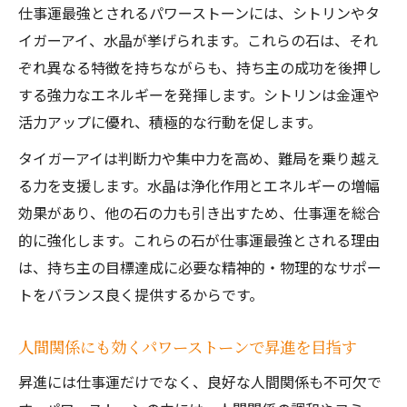
仕事運最強とされるパワーストーンには、シトリンやタ
昇進に導くパワーストーンブレスレット活
イガーアイ、水晶が挙げられます。これらの石は、それ
用法
ぞれ異なる特徴を持ちながらも、持ち主の成功を後押し
パワーストーンブレスレットで人間関係を
する強力なエネルギーを発揮します。シトリンは金運や
円滑に
活力アップに優れ、積極的な行動を促します。
仕事がうまくいかない時のブレスレット体
タイガーアイは判断力や集中力を高め、難局を乗り越え
験談
る力を支援します。水晶は浄化作用とエネルギーの増幅
パワーストーンブレスレットが持つ意味と
効果があり、他の石の力も引き出すため、仕事運を総合
役割
的に強化します。これらの石が仕事運最強とされる理由
は、持ち主の目標達成に必要な精神的・物理的なサポー
トをバランス良く提供するからです。
人間関係にも効くパワーストーンで昇進を目指す
昇進には仕事運だけでなく、良好な人間関係も不可欠で