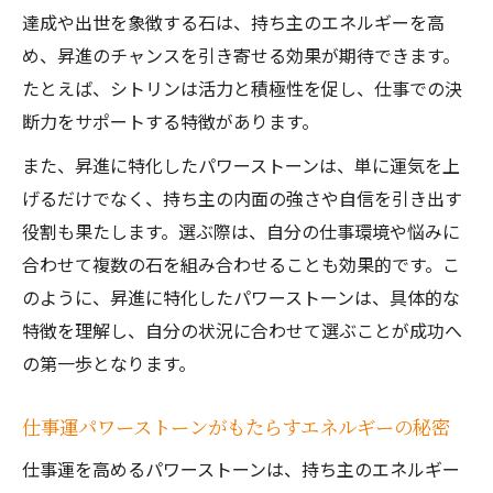
せ方法
達成や出世を象徴する石は、持ち主のエネルギーを高
昇進をサポートするパワーストーンの選び
め、昇進のチャンスを引き寄せる効果が期待できます。
方ガイド
たとえば、シトリンは活力と積極性を促し、仕事での決
仕事がうまくいかない時のパワーストーン
断力をサポートする特徴があります。
活用術
また、昇進に特化したパワーストーンは、単に運気を上
パワーストーンでキャリアアップを叶える
げるだけでなく、持ち主の内面の強さや自信を引き出す
秘訣
役割も果たします。選ぶ際は、自分の仕事環境や悩みに
ブレスレットで仕事運を高めるおすすめ活
合わせて複数の石を組み合わせることも効果的です。こ
用法
のように、昇進に特化したパワーストーンは、具体的な
パワーストーンで円滑な人間関係を築く方法
特徴を理解し、自分の状況に合わせて選ぶことが成功へ
の第一歩となります。
人間関係を良好にするパワーストーンの選
び方
仕事運パワーストーンがもたらすエネルギーの秘密
仕事運アップにも役立つパワーストーンの
組み方
仕事運を高めるパワーストーンは、持ち主のエネルギー