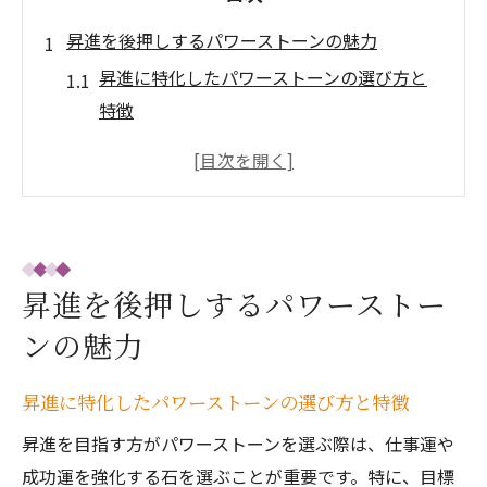
昇進を後押しするパワーストーンの魅力
昇進に特化したパワーストーンの選び方と
特徴
仕事運パワーストーンがもたらすエネルギ
ーの秘密
男性女性共通の昇進運パワーストーン活用
法
仕事運最強とされるパワーストーンの理由
昇進を後押しするパワーストー
を解説
ンの魅力
人間関係にも効くパワーストーンで昇進を
目指す
昇進に特化したパワーストーンの選び方と特徴
理想のキャリアへ導く仕事運アップ術
昇進を目指す方がパワーストーンを選ぶ際は、仕事運や
仕事運パワーストーンの効果的な組み合わ
成功運を強化する石を選ぶことが重要です。特に、目標