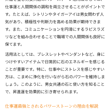
パワーストーンで仕事成功を目指す選択基
仕事運と人間関係の調和を両立させることがポイントで
準
す。たとえば、シトリンやタイガーアイは男女問わず人
職場に変化をもたらすパワーストーン活用術
気があり、積極性や判断力を高める効果が期待できま
職場環境を整えるパワーストーンの効果的
す。また、コミュニケーションを円滑にするラピスラズ
な配置
リなどを組み合わせることで職場での人間関係も良好に
保てます。
仕事運アップのためのパワーストーン活用
ポイント
活用法としては、ブレスレットやペンダントなど、身に
人間関係改善に役立つ石の具体的な使い方
つけやすいアイテムで日常的に石のエネルギーを感じる
パワーストーンで職場の雰囲気を明るくす
ことが重要です。特に、仕事中にストレスを感じやすい
る方法
方は、こまめに浄化を行いながら石のパワーを維持しま
しょう。このように、男女共通の石と使い方を知ること
仕事運最強パワーストーン活用の実践例
で、昇進運を効果的に引き寄せられます。
ブレスレットで昇進運が変わる理由とは
仕事運パワーストーンブレスレットの選び
仕事運最強とされるパワーストーンの理由を解説
方と効果