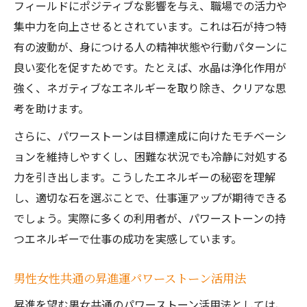
フィールドにポジティブな影響を与え、職場での活力や
パワーストーンでコミュニケーション力を
集中力を向上させるとされています。これは石が持つ特
高める
有の波動が、身につける人の精神状態や行動パターンに
職場のストレス軽減に効くパワーストーン
良い変化を促すためです。たとえば、水晶は浄化作用が
とは
強く、ネガティブなエネルギーを取り除き、クリアな思
仕事運パワーストーンブレスレットの活用
考を助けます。
事例
さらに、パワーストーンは目標達成に向けたモチベーシ
仕事運向上を求めるなら石の選び方がカギ
ョンを維持しやすくし、困難な状況でも冷静に対処する
パワーストーン選びで仕事運を最大化する
力を引き出します。こうしたエネルギーの秘密を理解
コツ
し、適切な石を選ぶことで、仕事運アップが期待できる
昇進に繋がるパワーストーンの効果的な見
でしょう。実際に多くの利用者が、パワーストーンの持
極め方
つエネルギーで仕事の成功を実感しています。
仕事運パワーストーンブレスレットの選び
方解説
男性女性共通の昇進運パワーストーン活用法
男女問わず使える仕事運石の特徴と魅力
昇進を望む男女共通のパワーストーン活用法としては、