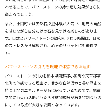
旅
わせることで、パワーストーンの持つ癒し効果がさらに
地元で話題のパワーストーン神社を訪れる
高まるでしょう。
魅力
また、小国町では天然石採掘体験が人気で、地元の自然
開運に繋がる石との出会いを阿蘇エリアで
を感じながら自分だけの石を見つける楽しみがありま
阿蘇エリアで出会える開運パワーストーン
す。自然とパワーストーンの調和を味わう時間は、日常
体験
のストレスから解放され、心身のリセットにも最適で
パワーストーンとご縁を結ぶ旅のすすめ
す。
口コミで話題の開運ストーン選びのポイン
ト
パワーストーンの引力を現地で体感できる理由
阿蘇の自然と石が生む運気アップの秘密
パワーストーンの引力を熊本県阿蘇郡小国町や天草郡苓
パワーストーン体験で得る心の変化と感動
北町で体感できる理由は、豊かな自然環境と長い歴史を
持つ土地のエネルギーが石に宿っているためです。地質
学的にも火山活動がもたらす鉱物成分が石を特別なもの
にしている点が大きな要素となっています。