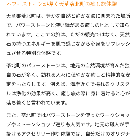
パワーストーンが導く天草苓北町の癒し旅体験
阿蘇小国町の自然とパワーストーン体験記
天草郡苓北町は、豊かな自然と静かな海に囲まれた場所
阿蘇小国町で楽しむパワーストーン採掘体
で、パワーストーンと深い縁がある癒しの地として知ら
験の魅力
れています。ここでの旅は、ただの観光ではなく、天然
口コミで評判のパワーストーンスポットを
石の持つエネルギーを肌で感じながら心身をリフレッシ
巡る旅
ュさせる特別な体験です。
パワーストーンと阿蘇の大自然が紡ぐ癒し
苓北町のパワーストーンは、地元の自然環境が育んだ独
の物語
自の石が多く、訪れる人々に穏やかな癒しと精神的な安
パワーストーン探しで感じる小国町の不思
定をもたらします。例えば、海岸近くで採れるクリスタ
議な力
ルは浄化の効果が高く、癒し旅の際に身に着けると心が
天然石アクセサリー作りの楽しみ方と体験
落ち着くと言われています。
談
また、苓北町ではパワーストーンを使ったワークショッ
パワーストーンに宿る引力を現地で実感
プやストーンショップ巡りも人気です。地元の職人が手
現地で感じるパワーストーンの強い引力と
掛けるアクセサリー作り体験では、自分だけのオリジナ