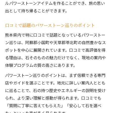
は
ルパワーストーンアイテムを作ることができ、旅の思い
パワーストーンの引力と熊本の自然の関係
出として持ち帰ることができます。
性
口コミで話題のパワーストーン巡りのポイント
パワーストーンの口コミから見える人気の
理由
熊本県内で特に口コミで話題となっているパワーストー
引力を持つパワーストーンに触れる体験談
ン巡りは、阿蘇郡小国町や天草郡苓北町の自然豊かなス
紹介
ポットを中心に展開されています。口コミで高評価を得
る理由は、石そのものの魅力だけでなく、現地の案内や
神社やパワースポットで得られる引力の秘
体験プログラムの質の高さにあります。
密
運気アップを狙う旅におすすめの天然石巡り
パワーストーン巡りのポイントは、まず信頼できる専門
運気アップに効果的なパワーストーン巡り
店やガイドを選ぶことです。地元に詳しい案内人ととも
の魅力
に巡ることで、石の持つ歴史やエネルギーの説明を受け
られ、より深い理解と感動が得られます。口コミでも
熊本で体験できる天然石採掘のおすすめポ
「質問に丁寧に答えてもらえた」「安心して石を選べ
イント