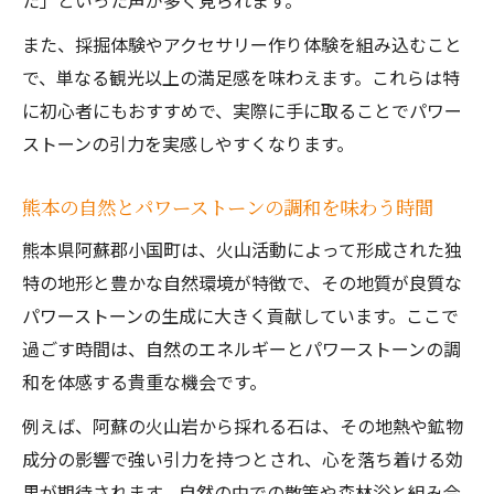
た」といった声が多く見られます。
パワーストーンを活かす旅の楽しみ方を徹
底解説
また、採掘体験やアクセサリー作り体験を組み込むこと
で、単なる観光以上の満足感を味わえます。これらは特
パワーストーン好きに人気の運気アップス
に初心者にもおすすめで、実際に手に取ることでパワー
ポット
ストーンの引力を実感しやすくなります。
口コミから学ぶ運気アップに合うパワース
トーン
熊本の自然とパワーストーンの調和を味わう時間
パワーストーン探しが楽しい熊本の隠れ名所
熊本県阿蘇郡小国町は、火山活動によって形成された独
熊本でパワーストーン探しが楽しめる隠れ
特の地形と豊かな自然環境が特徴で、その地質が良質な
名所案内
パワーストーンの生成に大きく貢献しています。ここで
口コミで高評価のパワーストーン体験スポ
過ごす時間は、自然のエネルギーとパワーストーンの調
ット
和を体感する貴重な機会です。
天然石アクセサリー作り体験もおすすめの
例えば、阿蘇の火山岩から採れる石は、その地熱や鉱物
理由
成分の影響で強い引力を持つとされ、心を落ち着ける効
パワーストーンを求めて熊本の秘境を巡る
果が期待されます。自然の中での散策や森林浴と組み合