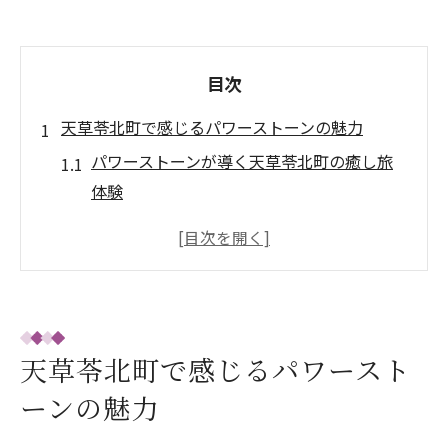
目次
天草苓北町で感じるパワーストーンの魅力
パワーストーンが導く天草苓北町の癒し旅
体験
口コミで話題のパワーストーン巡りのポイ
ント
熊本の自然とパワーストーンの調和を味わ
う時間
パワーストーンの引力を現地で体感できる
天草苓北町で感じるパワースト
理由
ーンの魅力
神秘のパワーストーンと苓北町の歴史のつ
ながり