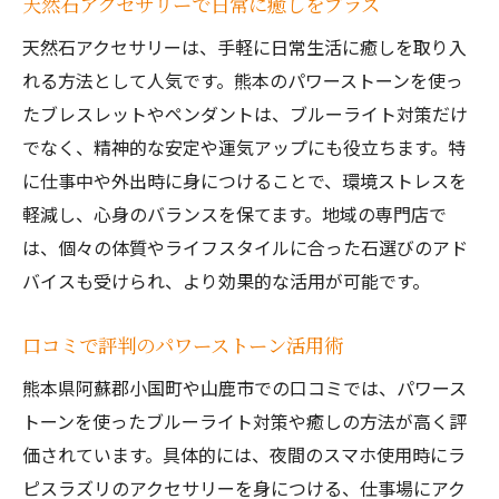
天然石アクセサリーで日常に癒しをプラス
口コミで人気のブルーライト対策アクセサ
天然石アクセサリーは、手軽に日常生活に癒しを取り入
リー
れる方法として人気です。熊本のパワーストーンを使っ
パワーストーンの色や形状による効果のち
たブレスレットやペンダントは、ブルーライト対策だけ
がい
でなく、精神的な安定や運気アップにも役立ちます。特
神社や専門店で相談できる選び方のポイン
に仕事中や外出時に身につけることで、環境ストレスを
ト
軽減し、心身のバランスを保てます。地域の専門店で
は、個々の体質やライフスタイルに合った石選びのアド
癒しを求めるならパワーストーンの力を体感し
バイスも受けられ、より効果的な活用が可能です。
て
パワーストーンで感じる癒しの実体験
口コミで評判のパワーストーン活用術
熊本の天然石がもたらす心の安らぎ
熊本県阿蘇郡小国町や山鹿市での口コミでは、パワース
口コミで広がる癒し効果のある石とは
トーンを使ったブルーライト対策や癒しの方法が高く評
神社やパワースポットで得られる癒し体験
価されています。具体的には、夜間のスマホ使用時にラ
パワーストーンの力を日常で実感する方法
ピスラズリのアクセサリーを身につける、仕事場にアク