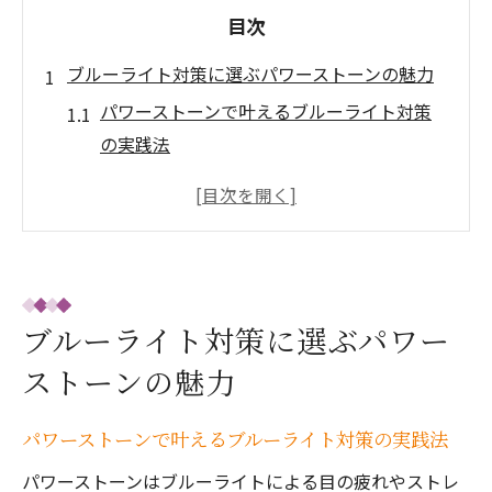
目次
ブルーライト対策に選ぶパワーストーンの魅力
パワーストーンで叶えるブルーライト対策
の実践法
癒しと健康を支えるパワーストーンの力と
は
熊本のパワーストーンが注目される理由
天然石アクセサリーで日常に癒しをプラス
口コミで評判のパワーストーン活用術
ブルーライト対策に選ぶパワー
心と体を癒す熊本発のパワーストーン活用法
ストーンの魅力
熊本で人気のパワーストーンと癒し効果
パワーストーンで叶えるブルーライト対策の実践法
パワーストーンで心身のバランスを整える
方法
パワーストーンはブルーライトによる目の疲れやストレ