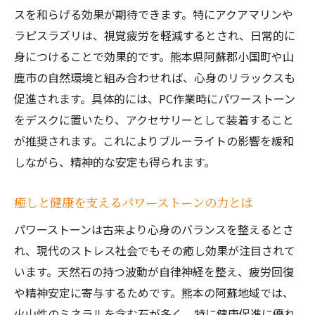
地元発・口コミで広がる天然石の魅力
スを和らげる効果が期待できます。特にアクアマリンや
阿蘇のパワースポットと石の関係性に注目
ラピスラズリは、視覚疲労を軽減するとされ、日常的に
身につけることで効果的です。熊本県阿蘇郡小国町や山
パワーストーンがもたらすリフレッシュ体
鹿市の自然環境と組み合わせれば、心身のリラックスも
験
促進されます。具体的には、PC作業時にパワーストーン
パワーストーンが叶える日常の癒しと運気アッ
をデスクに置いたり、アクセサリーとして装着すること
プ
が推奨されます。これによりブルーライトの影響を緩和
パワーストーンで日常に運気アップを呼ぶ
しながら、精神的な安定も得られます。
コツ
熊本の天然石が癒しに与える力を体感しよ
癒しと健康を支えるパワーストーンの力とは
う
パワーストーンは古来より心身のバランスを整えるとさ
身につけるだけで広がるパワーストーンの
れ、現代のストレス社会でもその癒し効果が注目されて
効果
います。天然石の持つ波動が自律神経を整え、疲労回復
口コミで知るパワーストーン利用者の実感
や精神安定に寄与するためです。熊本の阿蘇地域では、
運気を高めるための正しい石の選び方
火山性のミネラルを含む石が多く、特に健康促進に優れ