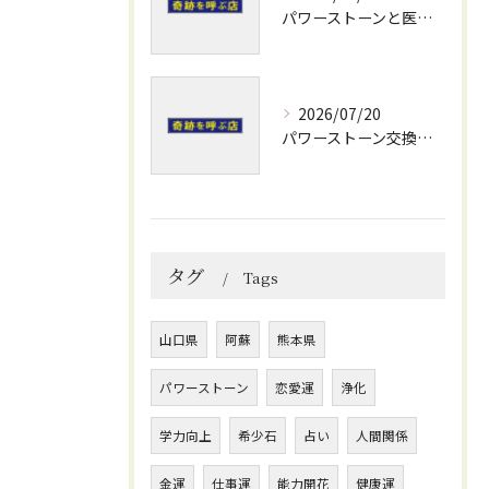
パワーストーンと医療の力で熊本県阿蘇郡小国町水俣市の奇跡と開運を体感する旅
2026/07/20
パワーストーン交換会で安心のブレスレット修理と運気アップのメンテナンス術
タグ
Tags
山口県
阿蘇
熊本県
パワーストーン
恋愛運
浄化
学力向上
希少石
占い
人間関係
金運
仕事運
能力開花
健康運