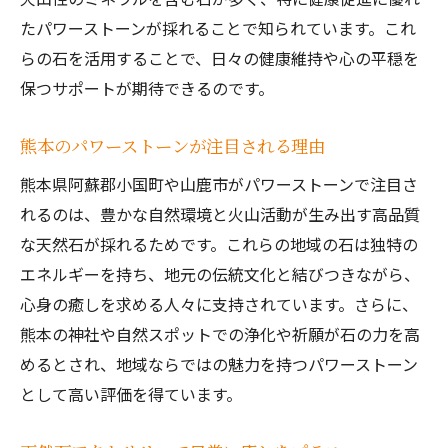
熊本の自然に学ぶパワーストーン選びのコツ
たパワーストーンが採れることで知られています。これ
熊本の自然が育むパワーストーンの魅力
らの石を活用することで、日々の健康維持や心の平穏を
保つサポートが期待できるのです。
阿蘇のパワースポットで感じる石のエネル
ギー
熊本のパワーストーンが注目される理由
天然石選びに役立つショップと神社の特徴
熊本県阿蘇郡小国町や山鹿市がパワーストーンで注目さ
口コミを活かしたパワーストーン選定の秘
れるのは、豊かな自然環境と火山活動が生み出す高品質
訣
な天然石が採れるためです。これらの地域の石は独特の
パワーストーンと熊本の風土がもたらす癒
エネルギーを持ち、地元の伝統文化と結びつきながら、
し
心身の癒しを求める人々に支持されています。さらに、
ブルーライトに強いパワーストーンの選び方と
熊本の神社や自然スポットでの浄化や祈願が石の力を高
は
めるとされ、地域ならではの魅力を持つパワーストーン
ブルーライト対策に最適なパワーストーン
として高い評価を得ています。
の特徴
熊本で見つかるブルーライト対応の天然石