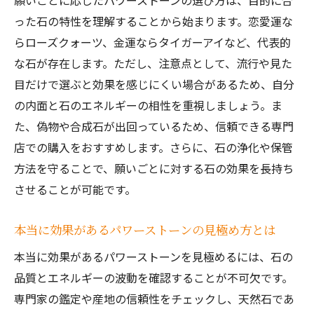
願いごとに応じたパワーストーンの選び方は、目的に合
ント
った石の特性を理解することから始まります。恋愛運な
パワーストーンリーディングで願いを明確
らローズクォーツ、金運ならタイガーアイなど、代表的
化
な石が存在します。ただし、注意点として、流行や見た
願いに応じたパワーストーンのお手入れ方
目だけで選ぶと効果を感じにくい場合があるため、自分
法
の内面と石のエネルギーの相性を重視しましょう。ま
た、偽物や合成石が出回っているため、信頼できる専門
体験談から学ぶパワーストーン活用術の実
店での購入をおすすめします。さらに、石の浄化や保管
際
方法を守ることで、願いごとに対する石の効果を長持ち
この一歩でパワーストーンの力を実感しよう
させることが可能です。
パワーストーンの効果を実感するための最
初のステップ
本当に効果があるパワーストーンの見極め方とは
毎日の暮らしにパワーストーンを取り入れ
本当に効果があるパワーストーンを見極めるには、石の
る方法
品質とエネルギーの波動を確認することが不可欠です。
パワーストーンの答えを見つけるための心
専門家の鑑定や産地の信頼性をチェックし、天然石であ
構え