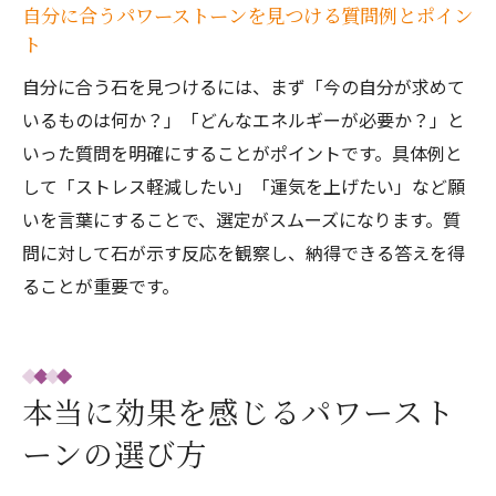
の基本
自分に合うパワーストーンを見つける質問例とポイン
ト
ペンデュラムがなぜ動くのかパワーストー
ンとの関係
自分に合う石を見つけるには、まず「今の自分が求めて
いるものは何か？」「どんなエネルギーが必要か？」と
パワーストーン選びに役立つペンデュラム
いった質問を明確にすることがポイントです。具体例と
のやり方
して「ストレス軽減したい」「運気を上げたい」など願
ペンデュラムで当たる確率と信頼性をチェ
いを言葉にすることで、選定がスムーズになります。質
ック
問に対して石が示す反応を観察し、納得できる答えを得
天然石との相性を見るペンデュラム質問例
ることが重要です。
まとめ
ペンデュラムでパワーストーンのお守り効
果を実感
本当に効果を感じるパワースト
パワーストーンを置く場所と効果の関係性
パワーストーンを置いてはいけない場所と
ーンの選び方
理由