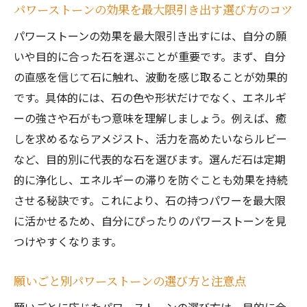
パワーストーンの効果を最大限引き出す選び方のコツ
効果を高めるパワーストーンの正しい置き
方
パワーストーンの効果を最大限引き出すには、自分の願
日常生活で活かすパワーストーンの配置術
いや目的に合った石を選ぶことが重要です。まず、自分
の直感を信じて石に触れ、波動を感じ取ることが効果的
パワーストーンの効果を感じやすい場所の
です。具体的には、石の色や形状だけでなく、エネルギ
特徴
ーの強さや石がもつ意味を理解しましょう。例えば、癒
パワーストーンの保管方法とエネルギーの
しを求めるならアメジスト、活力を高めたいならルビー
関係
など、目的別に代表的な石を選びます。選んだ石は定期
パワーストーンを置く場所で変わる運気の
的に浄化し、エネルギーの滞りを防ぐことも効果を持続
実例
させる秘訣です。これにより、石の持つパワーを最大限
願いに応じたパワーストーン活用術を解説
に活かせるため、自分にぴったりのパワーストーンを見
願い別に選ぶパワーストーンの組み合わせ
つけやすくなります。
例
パワーストーンで叶える自己実現のコツ
願いごと別パワーストーンの選び方と注意点
目的に合わせたパワーストーン活用のポイ