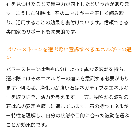
悪いものを遠ざけるパワーストーンの選び
石を見つけたことで集中力が向上したという声がありま
方と効果
す。こうした体験は、石のエネルギーを正しく読み取
り、活用することの効果を裏付けています。信頼できる
パワーストーンで守りを強化するポイント
専門家のサポートも効果的です。
を解説
お守りとして人気のパワーストーンとは何
パワーストーンを選ぶ際に意識すべきエネルギーの違
か
い
悪い場所を避けるパワーストーンの置き方
パワーストーンは色や成分によって異なる波動を持ち、
の工夫
選ぶ際にはそのエネルギーの違いを意識する必要があり
ペンデュラムを使った守りのパワーストー
ます。例えば、浄化力が強い石はネガティブなエネルギ
ン診断法
ーを取り除き、活力を与えます。一方、穏やかな波動の
口コミで語られるパワーストーンの守護体
石は心の安定や癒しに適しています。石の持つエネルギ
験
ー特性を理解し、自分の状態や目的に合った波動を選ぶ
ペンデュラムで天然石の力を確かめる方法
ことが効果的です。
ペンデュラムを使ったパワーストーン診断