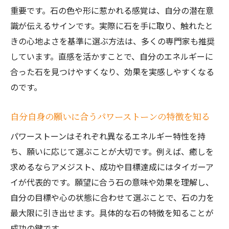
例とポイント
重要です。石の色や形に惹かれる感覚は、自分の潜在意
本当に効果を感じるパワーストーンの選び方
識が伝えるサインです。実際に石を手に取り、触れたと
パワーストーンの効果を最大限引き出す選
きの心地よさを基準に選ぶ方法は、多くの専門家も推奨
び方のコツ
しています。直感を活かすことで、自分のエネルギーに
願いごと別パワーストーンの選び方と注意
合った石を見つけやすくなり、効果を実感しやすくなる
点
のです。
本当に効果があるパワーストーンの見極め
自分自身の願いに合うパワーストーンの特徴を知る
方とは
パワーストーンの波動を感じる実践的な方
パワーストーンはそれぞれ異なるエネルギー特性を持
法
ち、願いに応じて選ぶことが大切です。例えば、癒しを
求めるならアメジスト、成功や目標達成にはタイガーア
ストーンリーディング講座で学べる選び方
イが代表的です。願望に合う石の意味や効果を理解し、
のポイント
自分の目標や心の状態に合わせて選ぶことで、石の力を
口コミや体験談でわかるパワーストーンの
最大限に引き出せます。具体的な石の特徴を知ることが
効果
成功の鍵です。