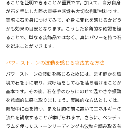
ることを証明できることが重要です。加えて、自分自身
自分に合ったパワーストーンで心身を整え
が石を手にした際の直感や感覚も大切な判断材料です。
るコツ
実際に石を身につけてみて、心身に変化を感じるかどう
継続的なパワーストーンの活用で得られる
かも効果の目安となります。こうした多角的な確認を経
変化
ることで、単なる装飾品ではなく、真にパワーを持つ石
パワーストーンと共に歩む新しい自分への
を選ぶことができます。
第一歩
パワーストーンの波動を感じる実践的な方法
パワーストーンの波動を感じるためには、まず静かな環
境で石を手に取り、深呼吸をして心を落ち着けることが
基本です。その後、石を手のひらにのせて温かさや振動
を意識的に感じ取りましょう。実践的な方法としては、
瞑想中に石を持つ、または胸の前に置いてエネルギーの
流れを観察することが挙げられます。さらに、ペンデュ
ラムを使ったストーンリーディングも波動を読み取る有