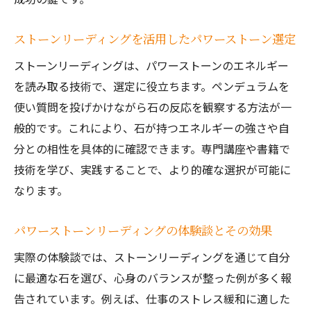
ストーンリーディングで導くあなたの答え
ストーンリーディングで本当のパワースト
ストーンリーディングを活用したパワーストーン選定
ーンが見つかる理由
ストーンリーディングは、パワーストーンのエネルギー
パワーストーンリーディングの基本的なや
を読み取る技術で、選定に役立ちます。ペンデュラムを
り方と流れ
使い質問を投げかけながら石の反応を観察する方法が一
自分の直感とストーンリーディングの相乗
般的です。これにより、石が持つエネルギーの強さや自
効果
分との相性を具体的に確認できます。専門講座や書籍で
パワーストーン選びに役立つストーンリー
技術を学び、実践することで、より的確な選択が可能に
ディング質問例
なります。
ストーンリーディング講座で得られる新た
な視点
パワーストーンリーディングの体験談とその効果
選んだパワーストーンの意味をストーンリ
実際の体験談では、ストーンリーディングを通じて自分
ーディングで深掘り
に最適な石を選び、心身のバランスが整った例が多く報
悪いものから守るパワーストーンの秘密
告されています。例えば、仕事のストレス緩和に適した