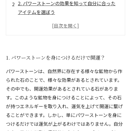
2. パワーストーンの効果を知って自分に合った
アイテムを選ぼう
3. 仕事運、恋愛運、健康運…どんな運気もアッ
プする！
4. パワーストーンアクセサリーでお洒落も開運
も手に入る！
1. パワーストーンを身につけるだけで開運？
5. パワーストーンの正しい使い方とお手入れ方
法を徹底解説
パワーストーンは、自然界に存在する様々な鉱物から作
られた石のことで、様々な効果があるとされています。
その中でも、開運効果があるとされている石がありま
す。このような鉱物を身につけることによって、その石
が持つエネルギーを取り入れ、運気を上げて開運に繋げ
ることができます。しかし、単にパワーストーンを身に
つけるだけでは運気が上がるわけではありません。自分