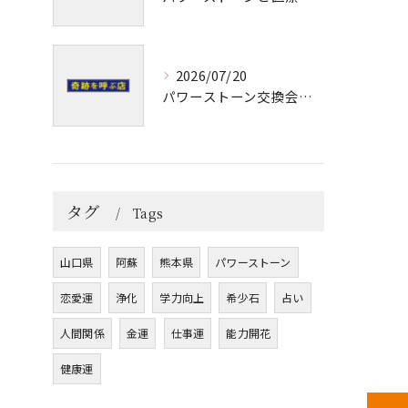
2026/07/20
パワーストーン交換会で安心のブレスレット修理と運気アップのメンテナンス術
タグ
Tags
山口県
阿蘇
熊本県
パワーストーン
恋愛運
浄化
学力向上
希少石
占い
人間関係
金運
仕事運
能力開花
健康運