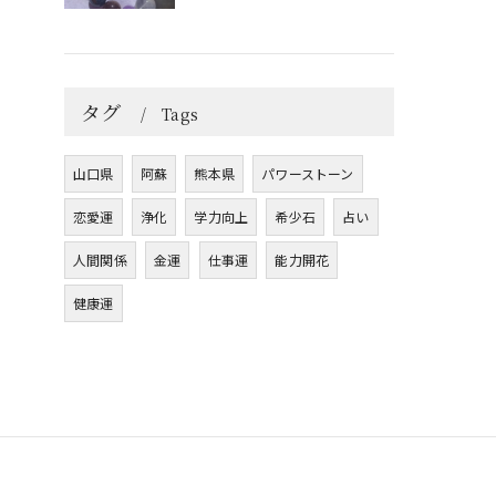
タグ
Tags
山口県
阿蘇
熊本県
パワーストーン
恋愛運
浄化
学力向上
希少石
占い
人間関係
金運
仕事運
能力開花
健康運