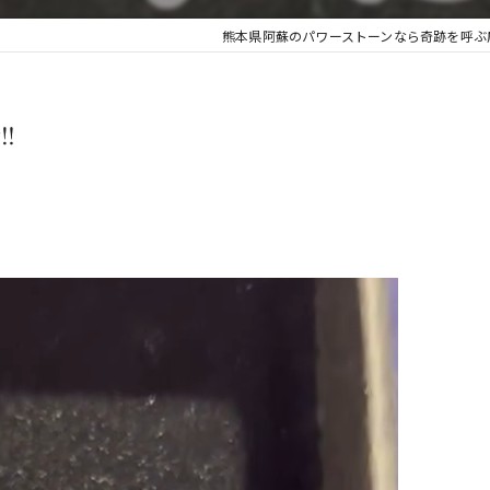
熊本県阿蘇のパワーストーンなら奇跡を呼ぶ
️