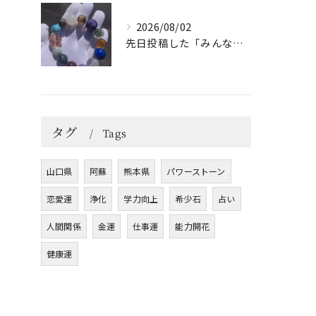
2026/08/02
先日投稿した「みんなを笑顔にしてくれるブレスレット」に
タグ
Tags
山口県
阿蘇
熊本県
パワーストーン
恋愛運
浄化
学力向上
希少石
占い
人間関係
金運
仕事運
能力開花
健康運