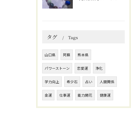
タグ
Tags
山口県
阿蘇
熊本県
パワーストーン
恋愛運
浄化
学力向上
希少石
占い
人間関係
金運
仕事運
能力開花
健康運