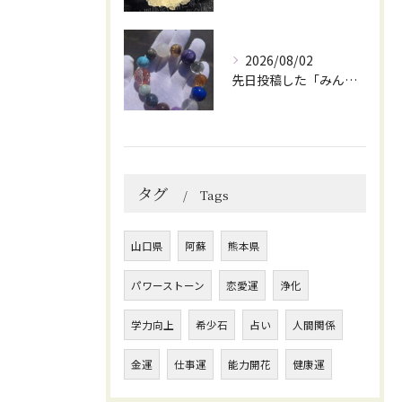
2026/08/02
先日投稿した「みんなを笑顔にしてくれるブレスレット」に
タグ
Tags
山口県
阿蘇
熊本県
パワーストーン
恋愛運
浄化
学力向上
希少石
占い
人間関係
金運
仕事運
能力開花
健康運