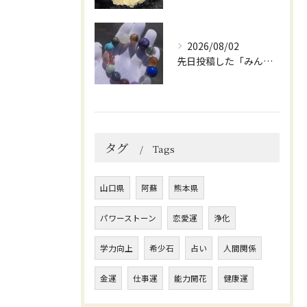
2026/08/02
先日投稿した「みんなを笑顔にしてくれるブレスレット」に
タグ
Tags
山口県
阿蘇
熊本県
パワーストーン
恋愛運
浄化
学力向上
希少石
占い
人間関係
金運
仕事運
能力開花
健康運